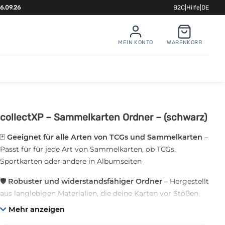
6.09.26
B2C
|
Hilfe
|
DE
MEIN KONTO
WARENKORB
collectXP – Sammelkarten Ordner – (schwarz)
🃏
Geeignet für alle Arten von TCGs und Sammelkarten
–
Passt für für jede Art von Sammelkarten, ob TCGs,
Sportkarten oder andere in Albumseiten
🛡️
Robuster und widerstandsfähiger Ordner
– Hergestellt
aus langlebigen Materialien, die deine Karten vor Stößen,
Kratzern schützen
Mehr anzeigen