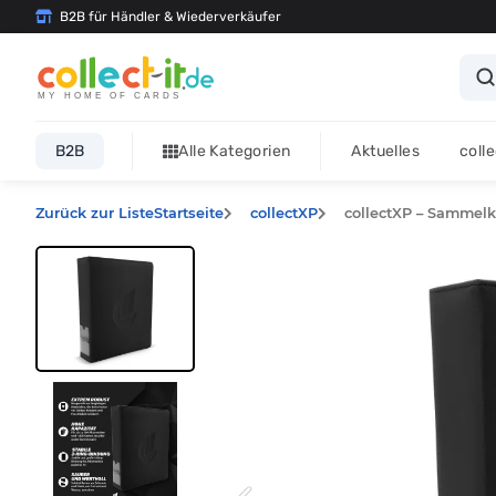
B2B für Händler & Wiederverkäufer
MY HOME OF CARDS
B2B
Alle Kategorien
Aktuelles
coll
Zurück zur Liste
Startseite
collectXP
collectXP – Sammelk