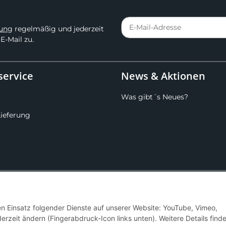
rung
regelmäßig und jederzeit
E-Mail zu.
ervice
News & Aktionen
Was gibt´s Neues?
Lieferung
Hier kannst du uns folgen:
den Einsatz folgender Dienste auf unserer Website: YouTube, Vimeo,
erzeit ändern (Fingerabdruck-Icon links unten). Weitere Details find