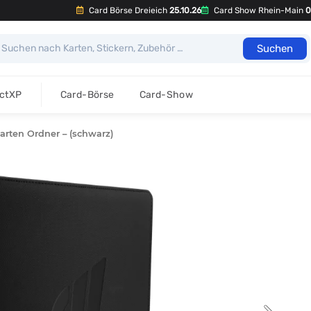
Card Börse Dreieich
25.10.26
Card Show Rhein-Main
0
Suchen
ectXP
Card-Börse
Card-Show
arten Ordner – (schwarz)