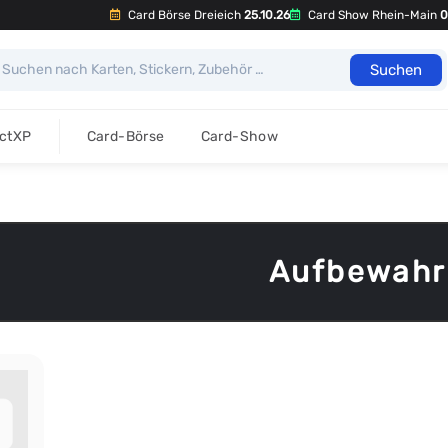
Card Börse Dreieich
25.10.26
Card Show Rhein-Main
0
Suchen
ectXP
Card-Börse
Card-Show
Aufbewahr