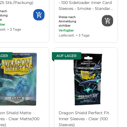
(25 Stk./Packung)
- 100 Sideloader inner Card
Sleeves - Smoke - Standard
 nach
Größe (für Pokemon,
dung
Preise nach
ar
Magic etc.)
Anmeldung
gbar
sichtbar
zeit: > 3 Tage
Verfügbar
Lieferzeit: > 3 Tage
AGER
AUF LAGER
on Shield Matte
Dragon Shield Perfect Fit
es - Clear Matte(100
Inner Sleeves - Clear (100
ves)
Sleeves)