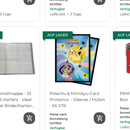
sichtbar
sichtb
Verfügbar
Verfü
 3 Tage
Lieferzeit: > 3 Tage
Liefer
AUF LAGER
AUF L
mmelmappe - 32
Pikachu & Mimikyu Card
PKM 
6 Karten) - Ideal
Protector - Sleeves / Hüllen
Box
l Bilder/Karten -
- 65 STK
Preise
tral
Anmel
Preise nach
sichtb
Anmeldung
Verfü
sichtbar
Liefer
Verfügbar