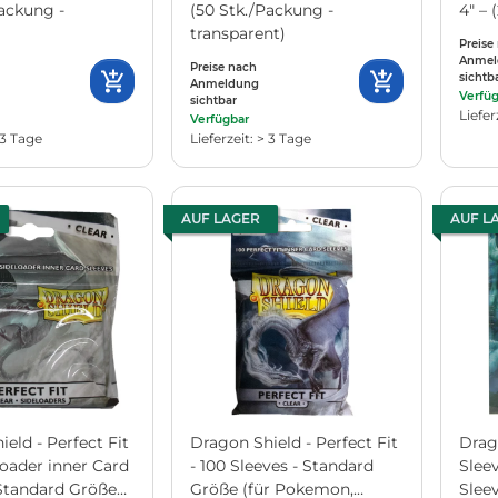
Packung -
(50 Stk./Packung -
4" – 
transparent)
Preise
Anmel
Preise nach
sichtb
Anmeldung
Verfü
sichtbar
Liefer
Verfügbar
 3 Tage
Lieferzeit: > 3 Tage
AUF LAGER
AUF L
eld - Perfect Fit
Dragon Shield - Perfect Fit
Drag
loader inner Card
- 100 Sleeves - Standard
Sleev
 Standard Größe
Größe (für Pokemon,
Slee