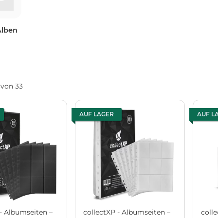
Alben
0 von 33
AUF LAGER
AUF L
 - Albumseiten –
collectXP - Albumseiten –
colle