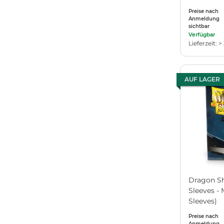
(für Poke
Preise nach
Anmeldung
sichtbar
Verfügbar
Lieferzeit: >
AUF LAGER
Dragon Sh
Sleeves - 
Sleeves)
Preise nach
Anmeldung