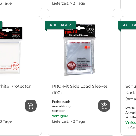
 3 Tage
Lieferzeit: > 3 Tage
AUF LAGER
AUF L
ite Protector
PRO-Fit Side Load Sleeves
Schu
(100)
Kart
(smal
Preise nach
Anmeldung
Preise
sichtbar
Anmel
Verfügbar
sichtb
 3 Tage
Lieferzeit: > 3 Tage
Verfü
Liefer