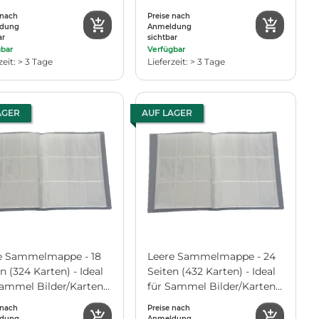
 nach
Preise nach
dung
Anmeldung
ar
sichtbar
gbar
Verfügbar
zeit: > 3 Tage
Lieferzeit: > 3 Tage
AGER
AUF LAGER
e Sammelmappe - 18
Leere Sammelmappe - 24
n (324 Karten) - Ideal
Seiten (432 Karten) - Ideal
Sammel Bilder/Karten -
für Sammel Bilder/Karten -
e Neutral
Farbe Neutral
 nach
Preise nach
dung
Anmeldung