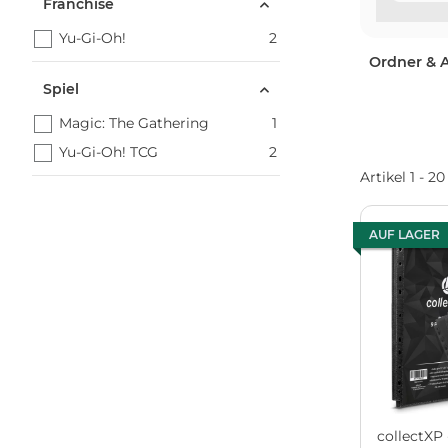
Franchise
Yu-Gi-Oh!
2
Ordner & 
Spiel
Magic: The Gathering
1
Yu-Gi-Oh! TCG
2
Artikel 1 - 2
AUF LAGER
collectXP