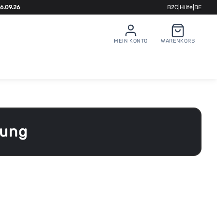
6.09.26
B2C
|
Hilfe
|
DE
MEIN KONTO
WARENKORB
ung