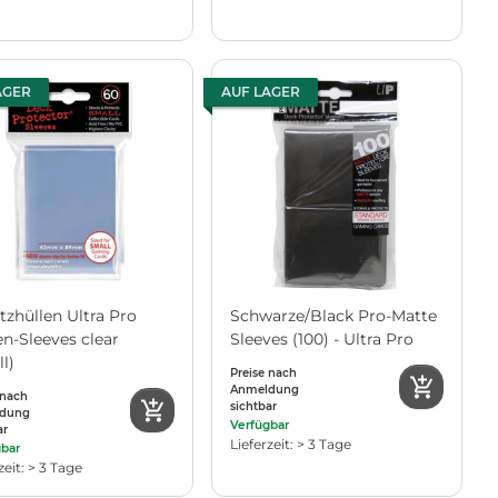
AGER
AUF LAGER
tzhüllen Ultra Pro
Schwarze/Black Pro-Matte
en-Sleeves clear
Sleeves (100) - Ultra Pro
l)
Preise nach
Anmeldung
 nach
sichtbar
dung
Verfügbar
ar
Lieferzeit: > 3 Tage
gbar
zeit: > 3 Tage