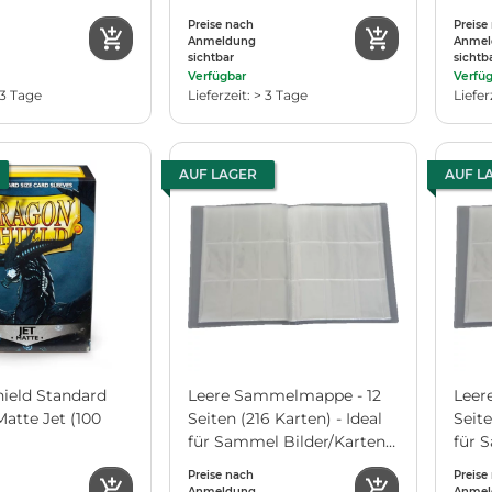
mon, Magic etc.)
Magic etc.)
Preise nach
Preise
Anmeldung
Anmel
sichtbar
sichtb
Verfügbar
Verfü
 3 Tage
Lieferzeit: > 3 Tage
Liefer
AUF LAGER
AUF L
ield Standard
Leere Sammelmappe - 12
Leer
Matte Jet (100
Seiten (216 Karten) - Ideal
Seite
für Sammel Bilder/Karten -
für 
Farbe Neutral
Farb
Preise nach
Preise
Anmeldung
Anmel