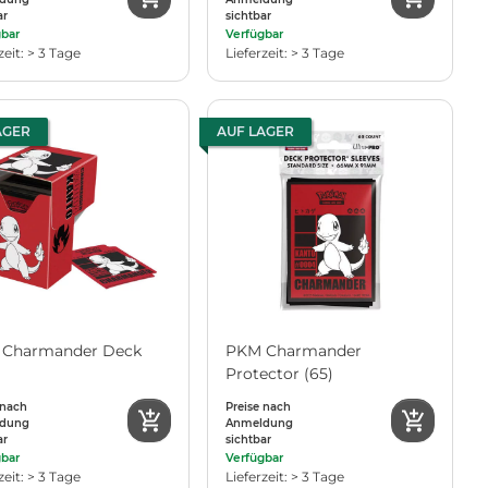
ar
sichtbar
gbar
Verfügbar
zeit: > 3 Tage
Lieferzeit: > 3 Tage
AGER
AUF LAGER
Charmander Deck
PKM Charmander
Protector (65)
 nach
Preise nach
dung
Anmeldung
ar
sichtbar
gbar
Verfügbar
zeit: > 3 Tage
Lieferzeit: > 3 Tage