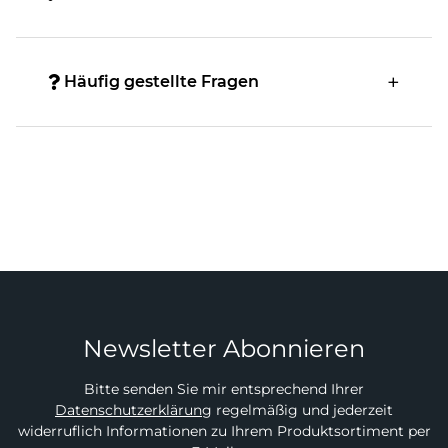
13 Ultra Rares
21 Super Rares
70 Rares
Häufig gestellte Fragen
2 Quarter Century Secret Rares (16 of these cards are
also available as Collector’s Rares)
Each booster pack contains 7 cards:
1 Foil card per pack
6 Rare cards per pack
Newsletter Abonnieren
Bitte senden Sie mir entsprechend Ihrer
Datenschutzerklärung
regelmäßig und jederzeit
widerruflich Informationen zu Ihrem Produktsortiment per