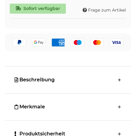
What further wonders lie in store among the greatest
treasures of the Kings of Egypt?
Sofort verfügbar
Frage zum Artikel
Maze of the Master lets you explore the Deck ideas of
your favorite Duelists, with dozens of new cards in our
latestannual anime-themed booster set:
10 new Egyptian and Trap Monster-themed cards
inspired by Odion’s Battle City Deck!
7 new cards inspired by Mizar’s “Galaxy”/”Tachyon” Deck
from Yu-Gi-Oh! ZEXAL!
7 new cards inspired by Kaiba’s X-Y-Z monsters from
Battle City, and used again by Chazz in Yu-Gi-Oh! GX!
Beschreibung
7 new “Trickstar” cards inspired by Blue Angel’s Deck
from Yu-Gi-Oh! VRAINS!
7 new “Performage” monsters from Yu-Gi-Oh! ARC-V!
Plus many more! 60 new cards in all to add to your
Merkmale
Decks!
The complete Maze of the Master set contains 112 cards –
the largest of the Maze boosters:
6 Secret Rares
Produktsicherheit