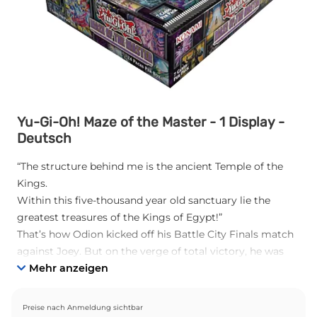
Yu-Gi-Oh! Maze of the Master - 1 Display -
Deutsch
“The structure behind me is the ancient Temple of the
Kings.
Within this five-thousand year old sanctuary lie the
greatest treasures of the Kings of Egypt!”
That’s how Odion kicked off his Battle City Finals match
against Joey. But on the verge of total victory, he was
struck down by the rage of the Egyptian God Ra.
Mehr anzeigen
What other cards might we have seen if he had gone
further in the tournament?
Preise nach Anmeldung sichtbar