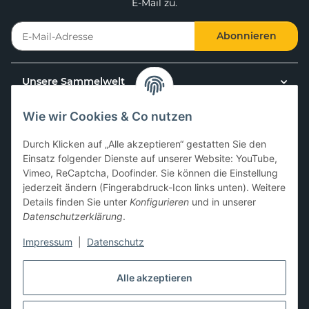
E-Mail zu.
Abonnieren
Unsere Sammelwelt
Wie wir Cookies & Co nutzen
Kundenservice
Durch Klicken auf „Alle akzeptieren“ gestatten Sie den
News & Aktionen
Einsatz folgender Dienste auf unserer Website: YouTube,
Vimeo, ReCaptcha, Doofinder. Sie können die Einstellung
jederzeit ändern (Fingerabdruck-Icon links unten). Weitere
Gesetzliche Informationen
Details finden Sie unter
Konfigurieren
und in unserer
Datenschutzerklärung
.
Impressum
|
Datenschutz
Hier kannst du uns folgen:
Alle akzeptieren