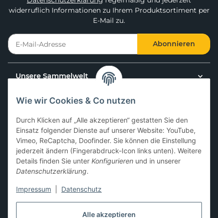
Datenschutzerklärung
regelmäßig und jederzeit
widerruflich Informationen zu Ihrem Produktsortiment per
E-Mail zu.
Abonnieren
Unsere Sammelwelt
Wie wir Cookies & Co nutzen
Kundenservice
Durch Klicken auf „Alle akzeptieren“ gestatten Sie den
News & Aktionen
Einsatz folgender Dienste auf unserer Website: YouTube,
Vimeo, ReCaptcha, Doofinder. Sie können die Einstellung
jederzeit ändern (Fingerabdruck-Icon links unten). Weitere
Gesetzliche Informationen
Details finden Sie unter
Konfigurieren
und in unserer
Datenschutzerklärung
.
Impressum
|
Datenschutz
Hier kannst du uns folgen:
Alle akzeptieren