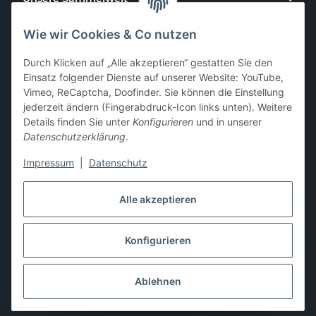
Wie wir Cookies & Co nutzen
Kundenservice
Durch Klicken auf „Alle akzeptieren“ gestatten Sie den
News & Aktionen
Einsatz folgender Dienste auf unserer Website: YouTube,
Vimeo, ReCaptcha, Doofinder. Sie können die Einstellung
jederzeit ändern (Fingerabdruck-Icon links unten). Weitere
Gesetzliche Informationen
Details finden Sie unter
Konfigurieren
und in unserer
Datenschutzerklärung
.
Impressum
|
Datenschutz
Hier kannst du uns folgen:
Alle akzeptieren
Konfigurieren
* Alle Preise zzgl. gesetzlicher USt., zzgl.
Versand
** Differenzbesteuerung gemäß § 25a UStG,
Ablehnen
Gebrauchtgegenstände/Sonderregelung. Die Mehrwertsteuer
wird auf der Rechnung nicht gesondert ausgewiesen.