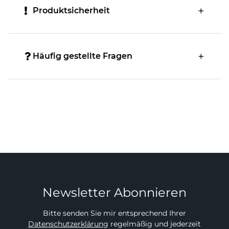
ist ein absolutes Must-Have für alle, die Fußball,
Produktsicherheit
Sammeln und den Nervenkitzel des
Überraschungsmoments lieben. Starte jetzt deine
Sammlung, erlebe unvergessliche Sammelmomente
und tauche ein in die Welt der Match Attax Champions
Häufig gestellte Fragen
League!
Newsletter Abonnieren
Bitte senden Sie mir entsprechend Ihrer
Datenschutzerklärung
regelmäßig und jederzeit