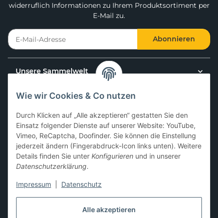
widerruflich Informationen zu Ihrem Produktsortiment per
E-Mail zu.
Abonnieren
Unsere Sammelwelt
Wie wir Cookies & Co nutzen
Kundenservice
Durch Klicken auf „Alle akzeptieren“ gestatten Sie den
News & Aktionen
Einsatz folgender Dienste auf unserer Website: YouTube,
Vimeo, ReCaptcha, Doofinder. Sie können die Einstellung
jederzeit ändern (Fingerabdruck-Icon links unten). Weitere
Gesetzliche Informationen
Details finden Sie unter
Konfigurieren
und in unserer
Datenschutzerklärung
.
Impressum
|
Datenschutz
Hier kannst du uns folgen:
Alle akzeptieren