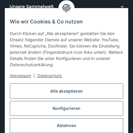
Unsere Sammelwelt
Wie wir Cookies & Co nutzen
Kundenservice
Durch Klicken auf „Alle akzeptieren“ gestatten Sie den
News & Aktionen
Einsatz folgender Dienste auf unserer Website: YouTube,
Vimeo, ReCaptcha, Doofinder. Sie können die Einstellung
jederzeit ändern (Fingerabdruck-Icon links unten). Weitere
Gesetzliche Informationen
Details finden Sie unter
Konfigurieren
und in unserer
Datenschutzerklärung
.
Impressum
|
Datenschutz
Hier kannst du uns folgen:
Alle akzeptieren
Konfigurieren
* Alle Preise zzgl. gesetzlicher USt., zzgl.
Versand
** Differenzbesteuerung gemäß § 25a UStG,
Ablehnen
Gebrauchtgegenstände/Sonderregelung. Die Mehrwertsteuer