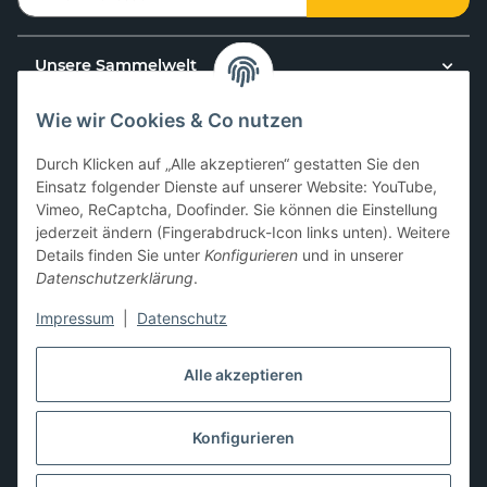
Unsere Sammelwelt
Wie wir Cookies & Co nutzen
Kundenservice
Durch Klicken auf „Alle akzeptieren“ gestatten Sie den
News & Aktionen
Einsatz folgender Dienste auf unserer Website: YouTube,
Vimeo, ReCaptcha, Doofinder. Sie können die Einstellung
jederzeit ändern (Fingerabdruck-Icon links unten). Weitere
Gesetzliche Informationen
Details finden Sie unter
Konfigurieren
und in unserer
Datenschutzerklärung
.
Impressum
|
Datenschutz
Hier kannst du uns folgen:
Alle akzeptieren
Konfigurieren
* Alle Preise zzgl. gesetzlicher USt., zzgl.
Versand