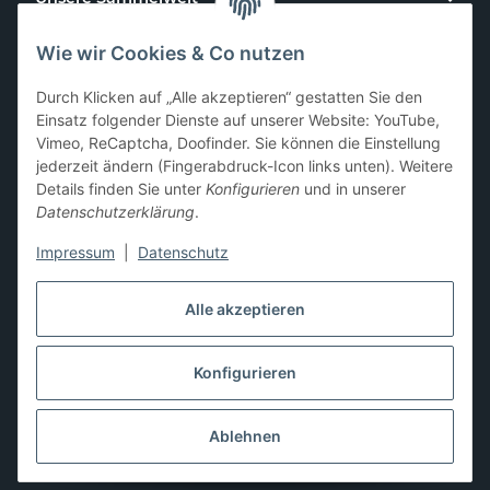
Wie wir Cookies & Co nutzen
Kundenservice
Durch Klicken auf „Alle akzeptieren“ gestatten Sie den
News & Aktionen
Einsatz folgender Dienste auf unserer Website: YouTube,
Vimeo, ReCaptcha, Doofinder. Sie können die Einstellung
jederzeit ändern (Fingerabdruck-Icon links unten). Weitere
Gesetzliche Informationen
Details finden Sie unter
Konfigurieren
und in unserer
Datenschutzerklärung
.
Impressum
|
Datenschutz
Hier kannst du uns folgen:
Alle akzeptieren
Konfigurieren
* Alle Preise zzgl. gesetzlicher USt., zzgl.
Versand
** Differenzbesteuerung gemäß § 25a UStG,
Ablehnen
Gebrauchtgegenstände/Sonderregelung. Die Mehrwertsteuer
wird auf der Rechnung nicht gesondert ausgewiesen.