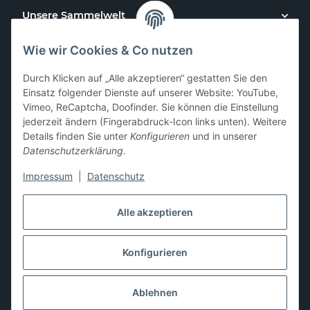
Unsere Sammelwelt
Wie wir Cookies & Co nutzen
Kundenservice
Durch Klicken auf „Alle akzeptieren“ gestatten Sie den
News & Aktionen
Einsatz folgender Dienste auf unserer Website: YouTube,
Vimeo, ReCaptcha, Doofinder. Sie können die Einstellung
jederzeit ändern (Fingerabdruck-Icon links unten). Weitere
Gesetzliche Informationen
Details finden Sie unter
Konfigurieren
und in unserer
Datenschutzerklärung
.
Impressum
|
Datenschutz
Hier kannst du uns folgen:
Alle akzeptieren
Konfigurieren
* Alle Preise zzgl. gesetzlicher USt., zzgl.
Versand
** Differenzbesteuerung gemäß § 25a UStG,
Ablehnen
Gebrauchtgegenstände/Sonderregelung. Die Mehrwertsteuer