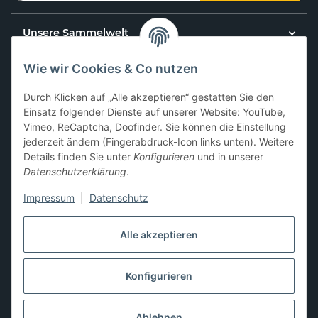
Unsere Sammelwelt
Wie wir Cookies & Co nutzen
Kundenservice
Durch Klicken auf „Alle akzeptieren“ gestatten Sie den
News & Aktionen
Einsatz folgender Dienste auf unserer Website: YouTube,
Vimeo, ReCaptcha, Doofinder. Sie können die Einstellung
jederzeit ändern (Fingerabdruck-Icon links unten). Weitere
Gesetzliche Informationen
Details finden Sie unter
Konfigurieren
und in unserer
Datenschutzerklärung
.
Impressum
|
Datenschutz
Hier kannst du uns folgen:
Alle akzeptieren
Konfigurieren
* Alle Preise zzgl. gesetzlicher USt., zzgl.
Versand
** Differenzbesteuerung gemäß § 25a UStG,
Ablehnen