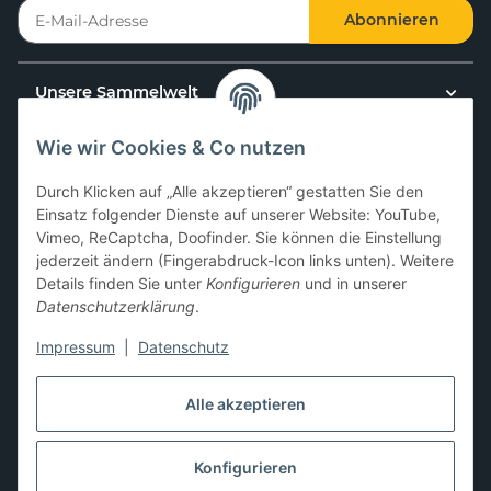
Abonnieren
Unsere Sammelwelt
Wie wir Cookies & Co nutzen
Kundenservice
Durch Klicken auf „Alle akzeptieren“ gestatten Sie den
News & Aktionen
Einsatz folgender Dienste auf unserer Website: YouTube,
Vimeo, ReCaptcha, Doofinder. Sie können die Einstellung
jederzeit ändern (Fingerabdruck-Icon links unten). Weitere
Gesetzliche Informationen
Details finden Sie unter
Konfigurieren
und in unserer
Datenschutzerklärung
.
Impressum
|
Datenschutz
Hier kannst du uns folgen:
Alle akzeptieren
Konfigurieren