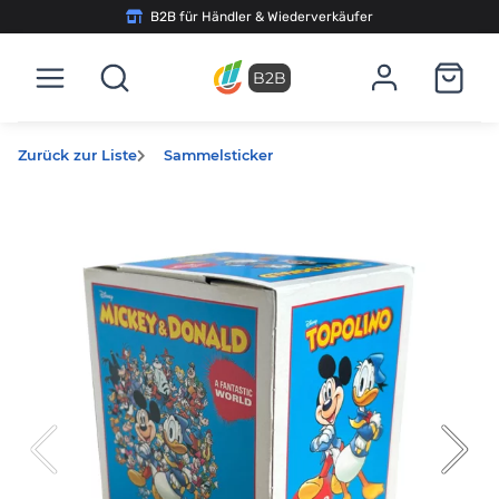
B2B für Händler & Wiederverkäufer
B2B
Zurück zur Liste
Sammelsticker