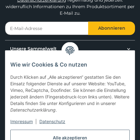
Datenschutzerklärung
regelmäßig und jederzeit
widerruflich Informationen zu Ihrem Produktsortiment per
E-Mail zu.
Abonnieren
Unsere Sammelwelt
Wie wir Cookies & Co nutzen
Kundenservice
Durch Klicken auf „Alle akzeptieren“ gestatten Sie den
News & Aktionen
Einsatz folgender Dienste auf unserer Website: YouTube,
Vimeo, ReCaptcha, Doofinder. Sie können die Einstellung
jederzeit ändern (Fingerabdruck-Icon links unten). Weitere
Gesetzliche Informationen
Details finden Sie unter
Konfigurieren
und in unserer
Datenschutzerklärung
.
Impressum
|
Datenschutz
Hier kannst du uns folgen:
Alle akzeptieren