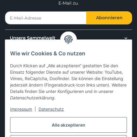
E-Mail zu.
Abonnieren
Unsere Sammelwelt
Wie wir Cookies & Co nutzen
Kundenservice
Durch Klicken auf „Alle akzeptieren“ gestatten Sie den
News & Aktionen
Einsatz folgender Dienste auf unserer Website: YouTube,
Vimeo, ReCaptcha, Doofinder. Sie können die Einstellung
jederzeit ändern (Fingerabdruck-Icon links unten). Weitere
Gesetzliche Informationen
Details finden Sie unter
Konfigurieren
und in unserer
Datenschutzerklärung
.
Impressum
|
Datenschutz
Hier kannst du uns folgen:
Alle akzeptieren