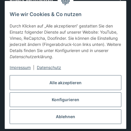
Wie wir Cookies & Co nutzen
Kundenservice
Durch Klicken auf „Alle akzeptieren“ gestatten Sie den
News & Aktionen
Einsatz folgender Dienste auf unserer Website: YouTube,
Vimeo, ReCaptcha, Doofinder. Sie können die Einstellung
jederzeit ändern (Fingerabdruck-Icon links unten). Weitere
Gesetzliche Informationen
Details finden Sie unter
Konfigurieren
und in unserer
Datenschutzerklärung
.
Impressum
|
Datenschutz
Hier kannst du uns folgen:
Alle akzeptieren
Konfigurieren
* Alle Preise zzgl. gesetzlicher USt., zzgl.
Versand
** Differenzbesteuerung gemäß § 25a UStG,
Ablehnen
Gebrauchtgegenstände/Sonderregelung. Die Mehrwertsteuer
wird auf der Rechnung nicht gesondert ausgewiesen.