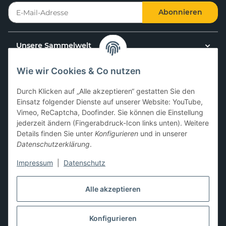
Abonnieren
Unsere Sammelwelt
Wie wir Cookies & Co nutzen
Kundenservice
Durch Klicken auf „Alle akzeptieren“ gestatten Sie den
News & Aktionen
Einsatz folgender Dienste auf unserer Website: YouTube,
Vimeo, ReCaptcha, Doofinder. Sie können die Einstellung
jederzeit ändern (Fingerabdruck-Icon links unten). Weitere
Gesetzliche Informationen
Details finden Sie unter
Konfigurieren
und in unserer
Datenschutzerklärung
.
Impressum
|
Datenschutz
Hier kannst du uns folgen:
Alle akzeptieren
Konfigurieren