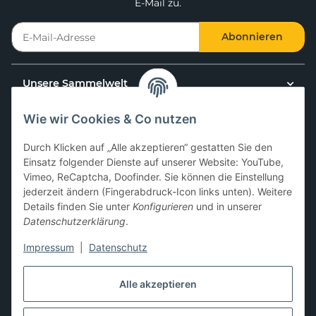
E-Mail zu.
Abonnieren
Unsere Sammelwelt
Wie wir Cookies & Co nutzen
Kundenservice
Durch Klicken auf „Alle akzeptieren“ gestatten Sie den
News & Aktionen
Einsatz folgender Dienste auf unserer Website: YouTube,
Vimeo, ReCaptcha, Doofinder. Sie können die Einstellung
jederzeit ändern (Fingerabdruck-Icon links unten). Weitere
Gesetzliche Informationen
Details finden Sie unter
Konfigurieren
und in unserer
Datenschutzerklärung
.
Impressum
|
Datenschutz
Hier kannst du uns folgen:
Alle akzeptieren