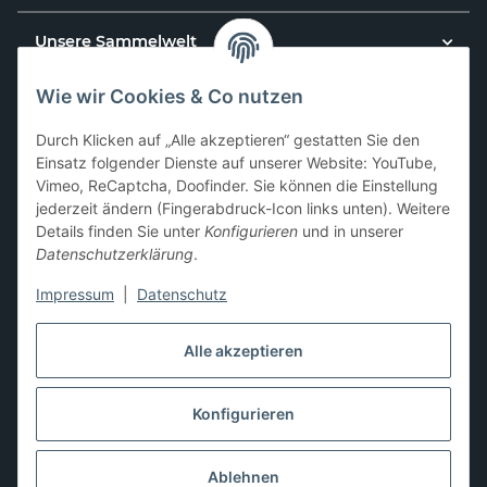
Unsere Sammelwelt
Wie wir Cookies & Co nutzen
Kundenservice
Durch Klicken auf „Alle akzeptieren“ gestatten Sie den
News & Aktionen
Einsatz folgender Dienste auf unserer Website: YouTube,
Vimeo, ReCaptcha, Doofinder. Sie können die Einstellung
jederzeit ändern (Fingerabdruck-Icon links unten). Weitere
Gesetzliche Informationen
Details finden Sie unter
Konfigurieren
und in unserer
Datenschutzerklärung
.
Impressum
|
Datenschutz
Hier kannst du uns folgen:
Alle akzeptieren
Konfigurieren
* Alle Preise zzgl. gesetzlicher USt., zzgl.
Versand
** Differenzbesteuerung gemäß § 25a UStG,
Ablehnen