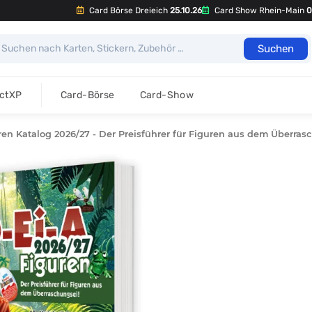
Card Börse Dreieich
25.10.26
Card Show Rhein-Main
0
Suchen
ectXP
Card-Börse
Card-Show
ren Katalog 2026/27 - Der Preisführer für Figuren aus dem Überras