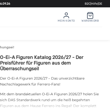
6.09.26
B2C
|
Hilfe
|
DE
MEIN KONTO
WARENKORB
chungsei!
O-Ei-A Figuren Katalog 2026/27 - Der
Preisführer für Figuren aus dem
Überraschungsei!
Der O-Ei-A Figuren 2026/27 – Das unverzichtbare
Nachschlagewerk für Ferrero-Fans!
Mit dem brandaktuellen O-Ei-A Figuren 2026/27 holen Sie
sich DAS Standardwerk rund um die heiß begehrten
Figuren aus dem Hause Ferrero ins Regal! Der komplett