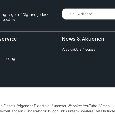
rung
regelmäßig und jederzeit
E-Mail zu.
ervice
News & Aktionen
Was gibt´s Neues?
Lieferung
Hier kannst du uns folgen:
den Einsatz folgender Dienste auf unserer Website: YouTube, Vimeo,
erzeit ändern (Fingerabdruck-Icon links unten). Weitere Details find