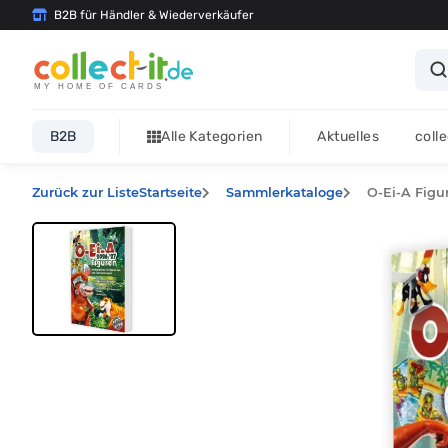
B2B für Händler & Wiederverkäufer
MY HOME OF CARDS
B2B
Alle Kategorien
Aktuelles
coll
Zurück zur Liste
Startseite
Sammlerkataloge
O-Ei-A Figu